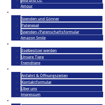
Mia und Co.
Amour
Spenden
Spenden und Gönner
Patenesel
Spenden-/Patenschaftsformular
Amazon Smile
Vermittlung
Eselbesitzer werden
Unsere Tiere
Fremdtiere
Kontakt
Anfahrt & Öffnungszeiten
Kontaktformular
Über uns
Impressum
Aktuelles