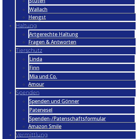
Stuten
Wallach
Hengst
Haltung
Artgerechte Haltung
Fragen & Antworten
Tierschutz
Linda
Finn
Mia und Co.
Amour
Spenden
Spenden und Gönner
Patenesel
Spenden-/Patenschaftsformular
Amazon Smile
Vermittlung