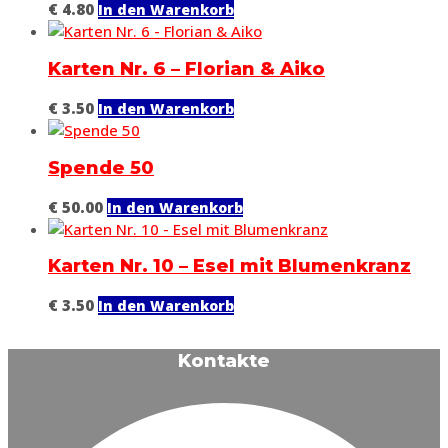
€
4.80
In den Warenkorb
Karten Nr. 6 – Florian & Aiko
€
3.50
In den Warenkorb
Spende 50
€
50.00
In den Warenkorb
Karten Nr. 10 – Esel mit Blumenkranz
€
3.50
In den Warenkorb
Kontakte