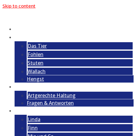
Skip to content
Home
Der Esel
Das Tier
Fohlen
Stuten
Wallach
Hengst
Haltung
Artgerechte Haltung
Fragen & Antworten
Tierschutz
Linda
Finn